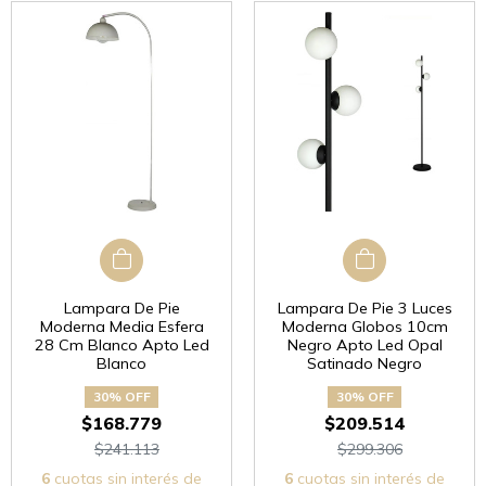
Lampara De Pie
Lampara De Pie 3 Luces
Moderna Media Esfera
Moderna Globos 10cm
28 Cm Blanco Apto Led
Negro Apto Led Opal
Blanco
Satinado Negro
30% OFF
30% OFF
$168.779
$209.514
$241.113
$299.306
6
cuotas sin interés de
6
cuotas sin interés de