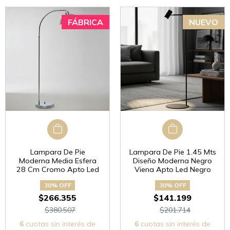
Lampara De Pie
Lampara De Pie 1.45 Mts
Moderna Media Esfera
Diseño Moderna Negro
28 Cm Cromo Apto Led
Viena Apto Led Negro
30% OFF
30% OFF
$266.355
$141.199
$380.507
$201.714
6
cuotas sin interés de
6
cuotas sin interés de