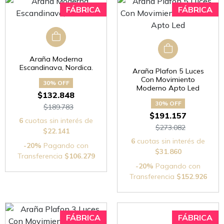
Araña Moderna
Escandinava, Nordica.
Araña Plafon 5 Luces
Con Movimiento
30% OFF
Moderno Apto Led
$132.848
30% OFF
$189.783
$191.157
6
cuotas sin interés de
$273.082
$22.141
6
cuotas sin interés de
-20%
Pagando con
$31.860
Transferencia
$106.279
-20%
Pagando con
Transferencia
$152.926