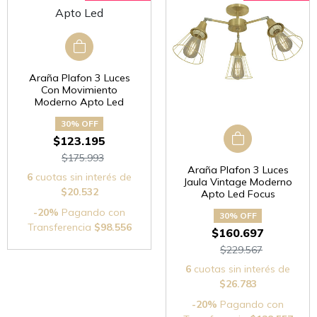
Araña Plafon 3 Luces
Con Movimiento
Moderno Apto Led
30% OFF
$123.195
$175.993
Araña Plafon 3 Luces
6
cuotas sin interés de
Jaula Vintage Moderno
$20.532
Apto Led Focus
-20%
Pagando con
30% OFF
Transferencia
$98.556
$160.697
$229.567
6
cuotas sin interés de
$26.783
-20%
Pagando con