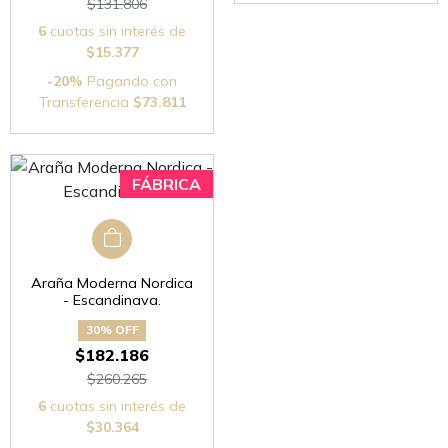
$131.806
6
cuotas sin interés de
$15.377
-20%
Pagando con
Transferencia
$73.811
Araña Moderna Nordica
- Escandinava.
30% OFF
$182.186
$260.265
6
cuotas sin interés de
$30.364